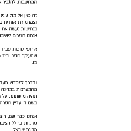
המחשבות. להגביר 
זה כאן אל מול עינינ
וצמרמורת אוחזת בך.
בנחישות נעשה את ש
אנחנו חוזרים לישיבה
אירועי סוכות עברו
שהעיקר חסר. בית ח
בו.
והדרך למקדש תעבור 
מהמערכות במדינה ש
תהיה מושתתת על תו
בשם ה' עדיין חסרה.
אנחנו כבר שם, רוצ
נזרקות בחלל הציבו
מדינת ישראל.