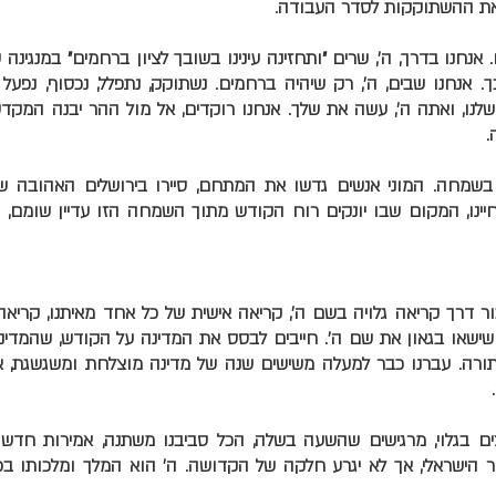
את ההשתוקקות לסדר העבודה.
ו. אנחנו בדרך, ה', שרים "ותחזינה עינינו בשובך לציון ברחמים" במנגינה
 אנחנו שבים, ה', רק שיהיה ברחמים. נשתוקק, נתפלל, נכסוף, נפעל 
לנו, ואתה ה', עשה את שלך. אנחנו רוקדים, אל מול ההר יבנה המקד
.
 בשמחה. המוני אנשים גדשו את המתחם, סיירו בירושלים האהובה של
יינו, המקום שבו יונקים רוח הקודש מתוך השמחה הזו עדיין שומם, 
דרך קריאה גלויה בשם ה', קריאה אישית של כל אחד מאיתנו, קריאה 
ישאו בגאון את שם ה'. חייבים לבסס את המדינה על הקודש, שהמדיני
רה. עברנו כבר למעלה משישים שנה של מדינה מוצלחת ומשגשגת, אב
ים בגלוי, מרגישים שהשעה בשלה, הכל סביבנו משתנה, אמירות חדשו
ר הישראלי, אך לא יגרע חלקה של הקדושה. ה' הוא המלך ומלכותו ב