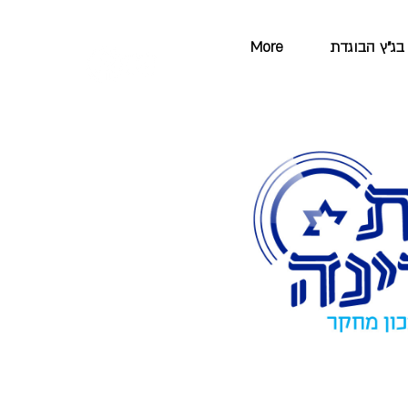
בג"ץ הבוגדת
More