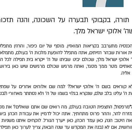
תורה, בקבוקי תבערה על השכונה, והנה תזכו
ה' אלוקי ישראל מלך.
כנסיה מתערבב בקריאות המואזין. מוסף של יום כיפור, והחזן מתפל
ית אורות שבהר הזיתים, אתה מתפלל להופעת מלכות ה' בעולם, מתמלא
אלוקי ישראל מלך, שכולם יבינו שביתו של ה' ייקרא בית תפילה לכל 
מאתיים מטר ממך מסגד, ואתה מרגיש שכולם מרגישים שיש כאן בירוש
אליה.
לא קוראים בשם ה' אלוקי ישראל? למה שם אלוהים אחרים על שפת
ת ה' עלינו בלב שלם, שנקרא בגלוי בשמו של ה' ולא נסתתר מאחורי תבני
"מרפסת", התצפית הטובה בעולם, מה רואים שם אתם שואלים? את מקום
רח להר, וההר פרוס מתחתיך. אתה יכול לדמיין את עבודת הכהן ביום 
ה היטב: הנה, כאן עמד הכהן, כאן ייערך הגורל. לוקחים איתנו משניות 
 מוחשית. אם לא נבנה את המקדש עד שנה הבאה, צריך לערוך כאן תפילת 