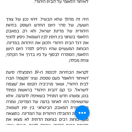
ל'איחוד הלאומי' על 'הבית היהודי'.
היה זה מהלך שלא הבשיל. זיהוי נכון של צורך
השעה, של סדר היום החדש העוסק בזהות
היהודית של מדינת ישראל, ולא רק במאבק
הלאומי בטחוני בין הימין לבין השמאל. ניסיון להניף
את דגל הבית היהודי ולכונן את היהדות במדינה.
הכוחות המעשיים שהיו רגילים לסדר היום הישן
הלאומי, הסתדרו לבסוף על פיו בדרך אל הקלפי,
ונחלו מפלה.
לקראת הבחירות לכנסת ה-19 התפצלה סיעת
'האיחוד הלאומי' פעם נוספת. נציגי 'תקומה' חברו
ל'בית היהודי', ושאר מרכיביה הקימו את 'עוצמה
לישראל'. כך קם 'הבית היהודי' בראשות נפתלי
בנט, ומשהו חדש התחיל בשאיפה להנהגה. אלא
שהשאיפה הזו לאחוז בהגה של המדינה, נותרה
רק בגזרת המאבק הביטחוני בין ימין לשמאל,
וזנחה את ההובלה היהודית של המדינה. כתוצאה
מכך כוחות רבים בציונות הדתית לא מצאו את
מקומם בבית היהודי, שהפך להיות, באופן ערכי,
בית לאומי ותו לא.