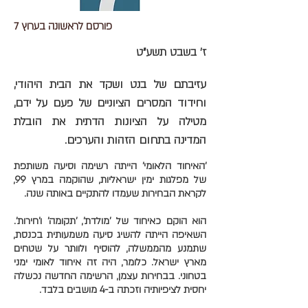
פורסם לראשונה בערוץ 7
ז' בשבט תשע"ט
עזיבתם של בנט ושקד את הבית היהודי,
וחידוד המסרים הציוניים של פעם על ידם,
מטילה על הציונות הדתית את הובלת
המדינה בתחום הזהות והערכים.
'האיחוד הלאומי' הייתה רשימה וסיעה משותפת
של מפלגות ימין ישראליות, שהוקמה במרץ 99,
לקראת הבחירות שעמדו להתקיים באותה שנה.
הוא הוקם כאיחוד של 'מולדת', 'תקומה' ו'חירות'.
השאיפה הייתה להשיג סיעה משמעותית בכנסת,
שתמנע מהממשלה, להוסיף ולוותר על שטחים
מארץ ישראל. כלומר, היה זה איחוד לאומי ימני
בטחוני. בבחירות עצמן, הרשימה החדשה נכשלה
יחסית לציפיותיה וזכתה ב-4 מושבים בלבד.