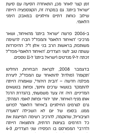
זמן קצר לאחר מכן, התאחדה הסיעה עם סיעת
'ישראל ביתנו'. גם במקרה זה, הקונספציה הייתה
שילוב כוחות דתיים וחילוניים במאבק הימני
הלאומי.
ב-2006 פרשה 'ישראל ביתנו' מהאיחוד, ושאר
מרכיבי 'האיחוד הלאומי' והמפד"ל חברו לרשימה
משותפת, בראשות הרב בני אלון ז"ל. ההיפרדות
עשתה טוב לשני הצדדים. 'האיחוד הלאומי'-מפד"ל
זכתה ל-9 מנדטים ו'ישראל ביתנו' ל-11 נוספים.
בדצמבר 2008, לקראת הבחירות, החליטו
'תקומה' ו'מולדת' להתאחד עם המפד"ל, ליצירת
מפלגה חדשה – 'הבית היהודי', שאמורה הייתה
להתמקד בנושאי ערכים וחינוך, ופחות בנושאים
המדיניים. היה זה צעד משמעותי, בהגדרת הדגל
אותו מניף האיחוד. יותר יהודי ופחות לאומי. המהלך,
גרם לגורמים החילוניים ב'איחוד הלאומי' לפרוש
ממנו. בסופו של יום לא השכילה 'הוועדה
הציבורית', שהוקמה, להרכיב רשימה המייצגת את
כל הזרמים בציונות הדתית, והתוצאה הייתה
ה'דרבי' המפורסם בו הפסידו שני הצדדים, 4-3