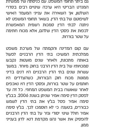
גם ביתר תחומי המשפט. עם כניסתה של ממשלת
המנדט הבריטי היא ערכה שינויים רבים בסדרי
השלטון, אך השאירה את ענייני המעמד האישי
לשיפוטם של בתי הדין. בשאר תחומי המשפט לא
ניתנה לבתי הדין סמכות רשמית המאפשרת
לכפות את פסקי הדין שלהם, אלא מכוח חתימה
על שטר בוררות.
עם קום המדינה והקמתה של מערכת משפט
ממלכתית המשיכו בתי הדין הרבניים לפעול
באותה מתכונת, ולאחר שנים מועטות נקבעו
סמכויותיו של בית הדין הרבני בחוק מיוחד. במשך
עשרות שנים בתי הדין הרבניים היו דנים בדיני
ממונות מכוח חוק הבוררות, כשהצדדים היו
חותמים על שטר בוררות, ופסקי הדין היו נאכפים
לאחר שאושרו בבית המשפט המחוזי. כל זה עד
לפסק הדין סימה אמיר שניתן בשנת 2006. בבג"ץ
סימה אמיר פסל בג"ץ את בתי הדין לשמש
כבוררים, בטענה כי לא הוסמכו לכך. בג"ץ סימה
אמיר חולל שינוי יסודי וגזר על בתי הדין הרבניים
להפסיק את אשר נהגו מקדמת דנא לדון בענייני
ממון.