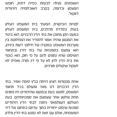
השופטים מגלה לבעיות כפייה דתית, חופש
המצפון וכדומה, בקרב האוכלוסייה היהודית
דווקא".
למרות הביקורת, המשיך בית המשפט העליון
בשלו. בסדרת מהלכים, בית המשפט העליון
כמעט רוקן מתוכן את בתי הדין הרבניים. הוא ביטל
את המנגנון שהיה אמור להסדיר את המחלוקת בין
מערכות המשפט במקרה של חילוקי דעות ביניהן,
הוא צמצם בסמכויות של בתי הדין ובתחומי
השיפוט שהיו נתונים להם על פי חוק, הוא כופף
את בית הדין לדון לא על פי דין תורה ואפילו לא
לשקול שיקולים תורניים.
אחת מנקודות הציון הייתה בג"ץ סימה אמיר. בתי
הדין הרבניים דנו מאז ומעולם בכל תחומי
המשפט, למעט בעת ובמקום שהיהודים היו נתונים
תחת שלטון אחר שצמצם את סמכויותיהם. בעת
השלטון העות'מאני ניתנה לבתי הדין היהודיים
סמכות שיפוט ייחודית בתוך עדתם בתחום של דיני
המשפחה, אולם עם זאת לא נמנעו בתי הדין מלדון