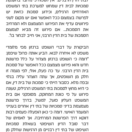
לבתי הדין הרבניים: "אין לשכוח כי מדובר בהענקת
סמכויות לבית דין שמחוץ למערכת בתי המשפט
האזרחיים הרגילים, וכידוע סמכות כזאת יש
לפרשה בצמצום ככל האפשר ואם יש מקום לשני
פירושים עדיף את הפירוש המצמצם ולא המרחיב
את הסמכות... אם פירוש זה מביא לצמצום
הסמכות של בית הדין הרבני, אני חייב לבחור בו".
הביקורת על דברי השופט ברנזון מפי מלומדי
משפט לא איחרה לבוא. הביע אותה פרופ' שיפמן:
"דומה כי השופט ברנזון מצהיר על כלל פרשנות
חדש והוא פירוש מצמצם ככל האפשר של סמכות
בית הדין הרבני. עד כה פעלו, אולי, לפי מגמה זו
חלק מן השופטים, אך עתה הוצהר עליה בגלוי
ובפה מלא. כסבור הייתי כי סמכות של בית דין, אם
כי היא מחוץ לסמכות בתי המשפט הרגילים, טעונה
פירוש על פי כוונת המחוקק. מסופקני אם בית
המשפט העליון פועל, למשל, בדרך פרשנות
מצמצמת בדיני סמכויות של בתי דין אחרים בענייני
המעמד האישי. דומה כי כאן הופעלה פעמים רבות
דווקא דרך הפרשנות המרחיבה. אך לאמיתו של
דבר סובל הדיון השיפוטי בשאלת סמכויות
השיפוט של בתי דין רבניים מן הרגישות שחלק מן