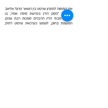
את המתווה לפתרון שרטט בין השאר פרופ' אליאב
שוחטמן: "פסק הדין בפרשת סימה אמיר, בו
נעקרה מבתי הדין הרבניים סמכות רבת שנים,
המעוגנת בחוק, לשמש כערכאת שיפוט דתית,
בהסכמת הצדדים, תוך התעלמות מן הגיבוי
שקיבלו בתי הדין הרבניים במרוצת השנים
מהמערכת המשפטית כולה, הוא בגדר של 'טעות
בדבר משנה'... על המחוקק לומר את דברו,
ולהחזיר לבתי הדין הרבניים את מעמדם מימים
ימימה. זהו צורך של הציבור שומר תורה ומצוות
במדינה, הנצרך – מבחינה הלכתית – לשירותיו של
בית דין קבוע (הנבחר על ידי המדינה ורשויותיה,
ומכוח הסכמת הציבור), הדן דין תורה, לצורך
הכרעה בסכסוכים אזרחיים ועוד. זהו גם צורך של
מדינת ישראל, כמדינה יהודית, לדאוג להמשך
יישומו ופיתוחו של המשפט העברי על ידי הגופים
השיפוטיים הממלכתיים שלה".
עוד לפני שנולדה הרפורמה המשפטית בעולם
הפוליטי העכשווי, הנזק של המהפכה השיפוטית
שחולל בית המשפט העליון הלך והצטבר במשך