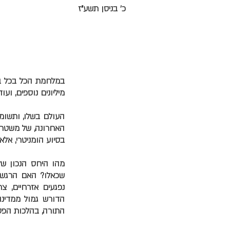
כ' בניסן תשע"ז
מיליונים נוספים, ועו
העולם בשלו, ותשומת
האחרונה, של משטר א
בסיוע הומניטרי, אלא
מהו היחס הנכון ש
שכאלו? האם הרגש 
נפגעים אזרחיים, צ
הדורש גמול ממדינ
התורה, בהלכות הפסו