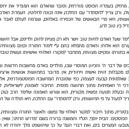
 מחזיק בעמדה הפוסט מודרנית, וסובר שהאדם הוא המגדיר את יחסו 
לו, ורק צריך 'להסתדר' עם ההלכה, אינה נכונה לחלוטין. העמדת האדם
שותיו, היא פרי הבאושים של הכפירה באלהים, שגרמה לעולם לאבד א
יל בין טוב לרע.
לימד שעל האדם להיות טוב וישר ולא רק מציית לחוק ולדינים, אבל היוש
ם הוא אלוהי, והאדם מתמלא בהם ע"י לימוד התורה וקיום מצוותיה.
 בתורתו ומקיים מצוותיו, מתחבר למקורו האלוהי ואישיותו נעשית טובה 
ים של דבר ה' והכיוון המוסרי שבו, מולדים באדם מחשבות חדשות ומ
מקבלות זווית אישית וייחודית, אין מדובר בתחושות אנושיות ארציות
ב שאלמונית קבעה לעצמה, כפי שסוברת המחשבה הפוסטמודרנית, אלא
כי ה' האמיתיות מתוך תחושה פנימית. החיבור לאמונה, לישראליות, ל
ה ובעלת תנועה נפשית מקורית, הוא שורש האמונה שלימד הרב קוק ז
ך לפעול על פי תחושותיו, ורק 'להסתדר' עם ההלכה, היא תולדה של הכ
וריה, מתוך חיבור למקור האלהי של נפשנו ולאוצר התורה ומצוותיה,
הפוסקים: הבית יוסף, הט"ז והמשנה ברורה בשם 'מדרש הרנינו', שאין 
שטבעו המצרים בים, ואת דברי הגמ' על כך שיהושפט מלך יהודה לא הז