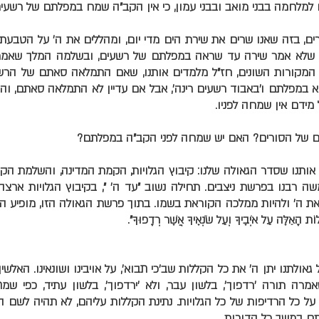
למלחמה בבני מואב ובבני עמון, כי אין הקב"ה שמח במפלתם של רשעים
כרים, בזה שאנו שרים את שירת הים מדי יום, ומהללים את ה' על הטבע
ך שלא אמר שירה עד שראה במפלתם של רשעים, ובשלמה המלך שאמר
 המקורות השונים, חז"ל מלמדים אותנו, שאם התמלאה סאתם של הרשע
 במפלתם ו'באבוד רשעים רינה', אבל אם עדיין לא התמלאה סאתם, ו
מידם אין שמחה לפניו.
של הסורים? האם יש שמחה לפני הקב"ה במפלתם?
 אותנו שסדר הגאולה שלנו: קיבוץ הגלויות, הקמת המדינה, והשלמת הק
ה רבנו בפרשת ניצבים. תחילה נשוב "עד ה' ", בקיבוץ הגלויות ארצה
את ה' ולהיות ממלכה הקוראת בשמו. בתוך פרשת הגאולה הזו, מופיע הפסו
ת הָאֵלֶּה עַל אֹיְבֶיךָ וְעַל שֹׂנְאֶיךָ אֲשֶׁר רְדָפוּךָ".
אולתנו יתן ה' את כל הקללות שב'כי תבוא', על אויבינו ושונאינו. האלשי
מרה תורה 'רדפוך', בלשון עבר, ולא 'ירדפוך', בלשון עתיד, כפי שמ
 כל הרדיפות של כל הגלויות. נתינת הקללות עליהם, לא תהיה לשם ה
ם במשך כל הדורות.