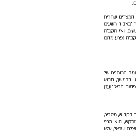
.
ת המצרים שחרית
 "באבוד רשעים
ים, ואז הקב"ה
הקב"ה נפרע מהם
ומה הרוחנית של
, ובהמשך, תבוא
ק הבא: "וְנָתַן
ך הקדוש, מסביר,
תבקש, הוא מפני
צלת ישראל, אלא