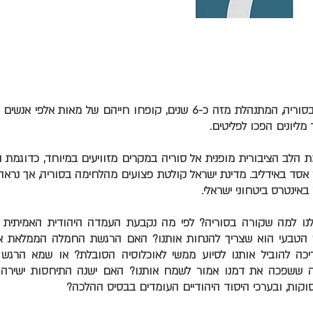
במלחמת הכל בכל בסוריה, המתנהלת מזה כ-6 שנים, קופחו חייהם של מאות א
ד מליונים הפכו לפליטים.
 הלב הציבורית מופנית אל סוריה במקרים מזוויעים במיוחד, כדוגמת
סד באידליב. מדינת ישראל קולטת פצועים מהלחימה בסוריה, אך נראה
 באינטרס ביטחוני ישראלי.
לנו למה שקורה בסוריה? לפי מה נקבעת העמדה היהודית האמיתית 
הטבעי הוא שצריך להנחות אותנו? האם הרגשת החמלה הממלאת את
ריכה להוביל אותנו לסיוע ממשי לאוכלוסיה הסובלת? או שמא הרגש 
ה ששפכה את דמנו אמור לשמח אותנו? האם ישנה התיחסות ישירה ל
קות, ובערכי היסוד היהודיים העומדים בבסיס ההלכה?