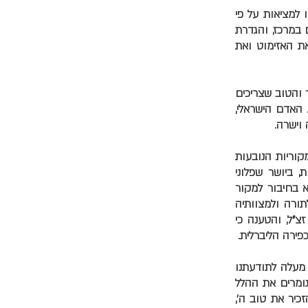
למציאות על פי
 במרכז, והגדרת
ת האזימוט ואת
ר והטוב שצריכים
 האדם הישראלי,
וישרה.
קוריות הנובעות
, ביושר שפלוני
 בחיבור למקור
תורה ולמצוותיה
צ"ל, והטענה כי
פירה הליברלית.
 מעלה לתודעתנו
גומרים את ההלל
כיר את טוב ה',