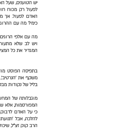
יש הטוענים, שעל הא
לפעול רק מכוח חוק 
האדם לפעול. אך מה
כימי? מה עם ההרוג
מה עם אלפי הרוגים
ויש לב שלא מתעור
המגדיר את כל המצי
בתפיסה הפוסט מודר
משקף את 'הנרטיב', 
בליל של נקודות מבט
מוגבלותה של המחשב
המפורסמות, אלא שב
כי על האדם לדבוק ב
להלכה, אבל 'תנועתו
הרב קוק זצ"ל, שיכו