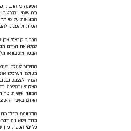
הטענה כי הרב קוק,
תחושותיו והנרטיב ש
המציאות על פי תחו
הכיוון, ולהפסיק להבד
הרב קוק זצ"ל, אכן 
למלא את האדם מקור
המכיר את בוראו מלא
החיבור לעולם הערכ
מעולם הערכים אולם 
הגדיר לעצמו, ובטו
האלוהי ובהליכה בדר
הבונה אישיות טהור
האדם באשר הוא, צרי
התבוננות במלחמה בס
מחד גיסא, את דברי 
כל ימי הפסח, כיון 