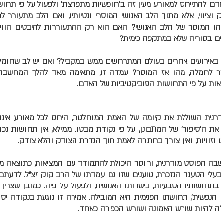
דם להתייחס למאורע מעין זה ב'חופשיות מתפרצת' ולפעול על פי תחושות
וציווי, אלא מתוך הלב האנושי המוסרי ונטיותיו, ואם הלב מתעורר לר
ו המוסר של הלב האנושי? האם הוא רק ההתעוררות להיבטים הוויזו
ים בסוריה שלא במתקפה כימית?
 באירועים אחרים בעולם המתרחשים ממש במקביל? ואם יש לב שחומל
ר לחמלה, מהו אז המוסר? עמדה זו, מתאימה מאד להלך המחשבה 
אות על פי התחושות הסוביקטיביות של האדם.
נית השוללת את קיומה של האמת המוחלטת, היחס לכל מאורע אינו או
את ה'סיפור' של המתבונן, על פי נקודת מבטו. ממילא, אין תחושות נכונ
 וזוויות, ואין צורך בחתירה לאמת תוך הגדרת הצודק והלא צודק.
ה הפוסט מודרנית, וחוסר היכולת להתמודד עם המציאות, כתוצאה ממ
עלי הטענה הנזכרת, טוענים שזו גם עמדתו של הרב קוק זצ"ל. לדעתם
תחושותיו הטבעיות, בישרותו האנושית, ולפעול על פיה. כמובן שצריך 
 הנפשית', תחושתו הפנימית היא המובילה. אמירה זו נוגעת בנקודה יס
לה להיות שורש האמונה ושורש הכפירה כאחד.