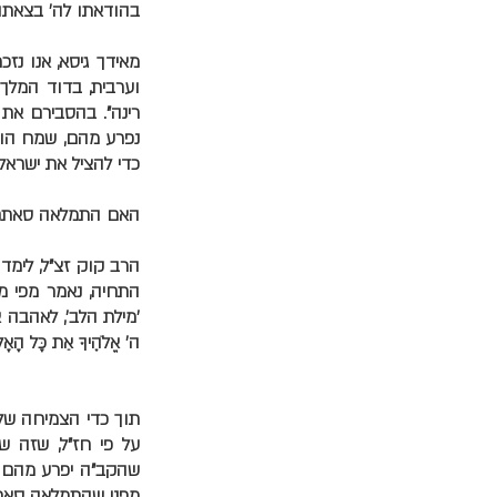
בהודאתו לה' בצאתו 
מאידך גיסא, אנו נז
וערבית, בדוד המל
רינה". בהסבירם את
נפרע מהם, שמח הוא
כדי להציל את ישראל 
האם התמלאה סאתם 
הרב קוק זצ"ל, לימד
התחיה, נאמר מפי מש
'מילת הלב', לאהבה 
ה' אֱלֹהֶיךָ אֵת כָּל הָאָלוֹ
תוך כדי הצמיחה של ג
על פי חז"ל, שזה שא
שהקב"ה יפרע מהם על
מפני שהתמלאה סאת