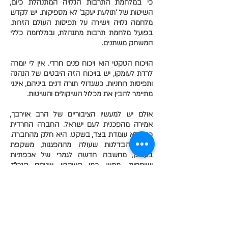
כי במלחמת התרבות הגלויה המתנהלת כיום,
השיטות של 'תולעת יעקב' לא מספיקות. יש לקדש
מלחמה גלויה וישירה על תפיסות העולם הזרות.
בפועל מלחמת תרבות מתנהלת, ובמלחמה כללי
המשחק משתנים.
הויכוח הטקטי הוא ויכוח פנים חרדי. אין לי יומרה
לרדת לעומקו, יש בויכוח הזה היבטים של הנהגה
ותפיסות רוחניות. כשגדולי תורה דנים ביניהם, אינני
מתיימר להבין את מכלול השיקולים והשיטות.
אולם יש למעשיו הציבוריים של הרב אוירבך,
אמירה מהפכנית לעם ישראל. החברה החרדית
כבר לא עומדת בצד, בשקט. היא חלק מהחברה.
מגמת הבדלנות שעולה מההפגנות, משקפת
בעומק, מחשבה חדשה לגמרי של אכפתיות
ושותפות. ממש כמו העיקרון שניסח הגרי"ז,
כשאתה מפגין, אתה מאמין. החברה החרדית כבר
לא עוסקת רק בהישרדות בהחבא ובמסתור. היא
חלק מהחברה הישראלית ויש לה מה לומר,
בקומה זקופה ולשון צלולה.
יצעקו עליהם, אז מה? ילעגו להם אז מה? הם כאן,