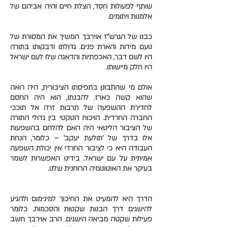
שותף לפעולות חסד, הצלת חיים והיה אביהם של
אלמנות ויתומים.
כבנו של הגרש"ז אוירבך המשיך את המסורת של
נועם מידות והארת פנים. גדולתו ודבקותו בתורה
היו לשם דבר, האכפתיות והדאגה שלו לעם ישראל
היו חלק מיישותו.
אולם מי שהתבונן בתפיסתו הציבורית, היה רואה
שהוא קשה כארז. להבנתו, הוא היה החסם
לחדירת ההשפעה של תרבות זרה אל תוככי
החברה החרדית. הויכוח הטקטי בין גדולי התורה
של הציבור הליטאי היה האם להלחם בהשפעות
אלו בדרך של 'תולעת יעקב' – כלומר, הנחת
העבודה היא כי לציבור החרדי אין יכולת השפעה
אמיתית על עם ישראל. בידינו האפשרות לשמר
בעיקר את האוטונומיה הרוחנית שלנו.
הדרך היא להמעיט את החיכוך למינימום ולהגיע
להישגים דרך הבנות שקטות והסכמות. כלומר
פעילות שקטה מביאה הישגים. הרב אוירבך חשב