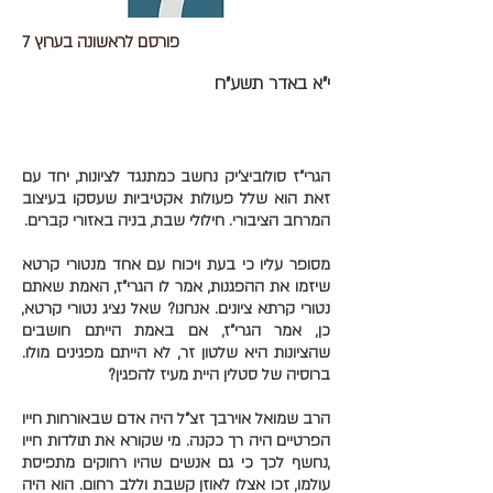
פורסם לראשונה בערוץ 7
י"א באדר תשע"ח
הגרי"ז סולוביצ'יק נחשב כמתנגד לציונות, יחד עם
זאת הוא שלל פעולות אקטיביות שעסקו בעיצוב
המרחב הציבורי. חילולי שבת, בניה באזורי קברים.
מסופר עליו כי בעת ויכוח עם אחד מנטורי קרטא
שיזמו את ההפגנות, אמר לו הגרי"ז, האמת שאתם
נטורי קרתא ציונים. אנחנו? שאל נציג נטורי קרטא,
כן, אמר הגרי"ז, אם באמת הייתם חושבים
שהציונות היא שלטון זר, לא הייתם מפגינים מולו.
ברוסיה של סטלין היית מעיז להפגין?
הרב שמואל אוירבך זצ"ל היה אדם שבאורחות חייו
הפרטיים היה רך כקנה. מי שקורא את תולדות חייו
,נחשף לכך כי גם אנשים שהיו רחוקים מתפיסת
עולמו, זכו אצלו לאוזן קשבת וללב רחום. הוא היה