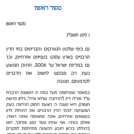
מקור ראשון
ו ניסן תשפ"ג
גם בימי שלטון הטורקים והבריטים בתי הדין
הרבניים בארץ עסקו בעניינים אזרחיים, וכך
גם במדינת ישראל עד 2006. החוק המוצע
כעת רק מבקש להשיב את הדברים
לקדמותם. תגובה
במאמר שפרסמה מעל במה זו הטוענת הרבנית
עו"ד מוריה דיין ("הרחבה שהיא צרה", גיליון פרשת
תצווה), היא טענה כי הצעת החוק הנידונה כעת,
המעניקה לבתי הדין הרבניים את היכולת לדון
בנושאים אזרחיים, אינה מתאימה ואינה ראויה.
ואולם בעיניי, אף שזהו צעד קטן ומרוכך, הוא
בהחלט בכיוון הנכון. ההצעה מתייחסת למקרים