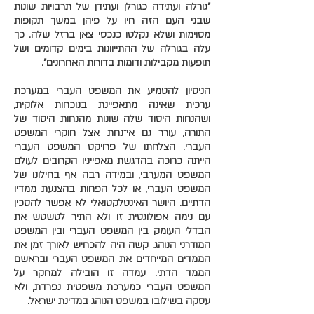
"גורלה ועתידה כגורלן ועתידן של תרבויות שונות
שבני העם הזה חיו על פיהן במשך תקופות
מסוימות ושלא נקלטו כנכסי צאן ברזל שלה. כך
עלה בגורלה של ההתייוונות בימים קדומים ושל
תופעות מקבילות ודומות בדורות האחרונים".
הניסיון להטמיע את המשפט העברי במערכת
ערכית שאינה מתאפיינת בנוכחות אלוקית,
ושהנחות היסוד שלה שונות מהנחות היסוד של
התורה, עורר גם אי־נחת אצל חוקרי המשפט
העברי. הצלחתו של פרויקט המשפט העברי
הייתה כרוכה בהדגשת מאפייניו הקרובים לעולם
המשפט המערבי, ובמידה רבה אף בחילונו של
המשפט העברי, או לכל הפחות בהצנעת ממדיו
הדתיים. היושר האינטלקטואלי לא אִפשר להסכין
עם נימה אפולוגטית זו ולא התיר לטשטש את
הבדלי העומק בין המשפט העברי ובין המשפט
המודרני הנוהג. קשה היה להכחיש לאורך זמן את
הממדים המייחדים את המשפט העברי ובראשם
הממד הדתי. עמדה זו הובילה למחקר על
המשפט העברי כמערכת משפטית נפרדת, ולא
עסקה בשילובו במשפט הנוהג במדינת ישראל.