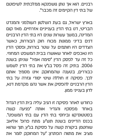
רבניים. הוא אך נותן גושפנקא ממלכתית לשיפוטם
של בתי דין הקיימים זה מכבר".
בארץ ישראל, גם בעת השלטון העות'מני והמנדט
הבריטי, דנו בתי הדין בענייניים אזרחיים. מאז קום
המדינה, במשך עשרות שנים היו בתי הדין הרבניים
דנים בדיני ממונות מכוח חוק הבוררות, כאשר
הצדדים היו חותמים על שטר בוררות, ופסקי הדין
היו נאכפים לאחר שאושרו בבית המשפט המחוזי.
כל זה עד לפסק הדין "סימה אמיר" שניתן בשנת
2006. בתיק זה פסל בג"ץ את בתי הדין לשמש
כבוררים, בטענה שהמחוקק אינו מסמיך אותם
לכך. פסיקה זו חוללה שינוי יסודי וגזרה על בתי
הדין הרבניים להפסיק את אשר נהגו מקדמת דנא,
לדון בענייני ממון.
כחודש לאחר פסיקה זו הגיב עליה בית הדין הגדול
באחד מפסקיו והגדיר אותה "פגיעה קשה
בסטטוס־קוו וביחסי בתי הדין עם בתי המשפט".
בכנס הדיינים בשנת תש"ע מתח פרופ' אליאב
שוחטמן ביקורת קשה על פסיקת בג"ץ, תוך שהוא
מציב את מתווה הפתרון: "על המחוקק לומר את