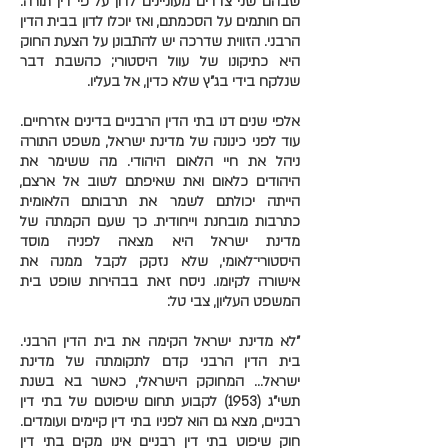
שבהם שני צדדים מעוניינים לדון על פי דין תורה.
הם חותמים על הסכמתם, ואז יוכלו לדון בבית הדין
הרבני. הזווית שדרכה יש להתבונן על הצעת החוק
היא כתיקונו של עוול היסטורי; כהשבת דבר
שנלקח בידי בג"ץ שלא כדין, אל בעליו.
אלפי שנים דנו בתי הדין הרבניים בדינים אזרחיים.
עוד לפני כינונה של מדינת ישראל, משפט התורה
ניהל את חיי הלאום היהודי. מה ששימר את
היהודים כלאום ואת שאיפתם לשוב אל ארצם,
הייתה יכולתם לשמר את תרבותם הלאומית
כתרבות מובחנת וייחודית. כך שעם הקמתה של
מדינת ישראל היא מצאה לפניה מוסד
היסטורי־לאומי, שלא נזקק לקבל ממנה את
אישורה לקיומו. ניסח זאת בבהירות שופט בית
המשפט העליון, צבי טל:
"לא מדינת ישראל הקימה את בית הדין הרבני.
בית הדין הרבני קדם לתקומתה של מדינת
ישראל… המחוקק הישראלי, כאשר בא בשנת
תשי"ג (1953) לקבוע תחום שיפוטם של בתי דין
רבניים, מצא גם הוא לפניו בתי דין קיימים ועומדים.
חוק שיפוט בתי דין רבניים אינו מקים בתי דין