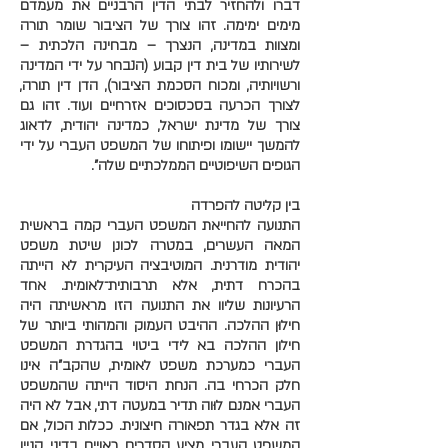
דברו ולהחזיר לבתי הדין הרבניים את מעמדם
מימים ימימה. זהו צורך של הציבור שומר תורה
ומצוות במדינה, הנצרך – מבחינה הלכתית –
לשירותיו של בית דין קבוע (הנבחר על ידי המדינה
ורשויותיה, ומכוח הסכמת הציבור), הדן דין תורה,
לצורך הכרעה בסכסוכים אזרחיים ועוד. זהו גם
צורך של מדינת ישראל, כמדינה יהודית, לדאוג
להמשך יישומו ופיתוחו של המשפט העברי על ידי
הגופים השיפוטיים הממלכתיים שלה".
בין קליטה להפרדה
התנועה להחייאת המשפט העברי קמה בראשית
המאה העשרים, במטרה לכונן שיטת משפט
יהודית מודרנית. המוטיבציה העיקרית לא הייתה
בהכרח דתית, אלא תרבותית־לאומית. אחד
הרעיונות שליוו את התנועה הזו מראשיתה היה
חילוּן ההלכה. ההיבט העמוק והמהותי ביותר של
חילון ההלכה בא לידי ביטוי בהגדרת המשפט
העברי כמערכת משפט לאומית, שהקב"ה אינו
חלק הכרחי בה. הנחת היסוד הייתה שהמשפט
העברי אמנם לוּוה תדיר במעטה דתי, אבל לא היה
זה אלא בגדר תפאורה חיצונית. ככלות הכול, אם
המשפט העברי מציע הסדרים ראויים בדיני קניין