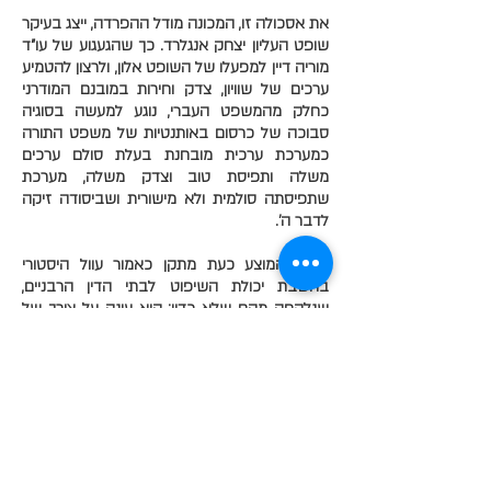
את אסכולה זו, המכונה מודל ההפרדה, ייצג בעיקר
שופט העליון יצחק אנגלרד. כך שהגעגוע של עו"ד
מוריה דיין למפעלו של השופט אלון, ולרצון להטמיע
ערכים של שוויון, צדק וחירות במובנם המודרני
כחלק מהמשפט העברי, נוגע למעשה בסוגיה
סבוכה של כרסום באותנטיות של משפט התורה
כמערכת ערכית מובחנת בעלת סולם ערכים
משלה ותפיסת טוב וצדק משלה, מערכת
שתפיסתה סולמית ולא מישורית ושביסודה זיקה
לדבר ה'.
החוק המוצע כעת מתקן כאמור עוול היסטורי
בהשבת יכולת השיפוט לבתי הדין הרבניים,
שנלקחה מהם שלא כדין; הוא עונה על צורך של
אנשים המבקשים להסדיר את ענייניהם האזרחיים
על פי עולם הערכים וסולם העדיפויות התורני; הוא
יוצק משמעות ותוכן להיותה של ישראל מדינה
יהודית הנותנת מקום למשפט התורה. חוק זה הוא
בדיוק מה שנדרש לפיתוח עולם שיפוט תורני,
בעידן שבו הריבונות היהודית חזרה להתקיים. הוא
מאפשר לפתח את תפיסת הצדק של התורה
בצורה קוהרנטית ולא מבוזרת, ולייצר התאמות