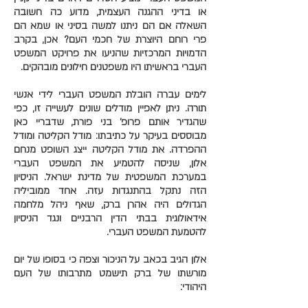
או בדיני ההגנה העצמית, מדוע כה חשובה
השאלה אם הם ניתנו למשה בסיני או שמא הם
פרי רוחם היוצרת של חכמי העם? אכן, בקרב
הדמויות המרכזיות שהניעו את פרויקט המשפט
העברי בראשיתו היו משפטנים חילונים מובהקים.
לימים עברה הובלת המשפט העברי לידי אנשי
תורה. ניתן לאפיין מודלים שונים לעשייה זו, כפי
שהגדיר אותם פרופ' בני פורת, שדבריי כאן
מבוססים בעיקר על כתיבתו: מודל הקליטה ומודל
ההפרדה. את מודל הקליטה ייצג השופט מנחם
אלון, שניסה להטמיע את המשפט העברי
במערכת המשפטית של מדינת ישראל. הניסיון
הזה נתקל בהתנגדות עזה. אחד ממוביליה
הגדולים היה אהרן ברק, שאף ניהל מלחמה
אידאולוגית בבתי הדין הרבניים ונגד הניסיון
להטמעת המשפט העברי.
אלון הגיב בכאב על הניכור וצפה כי בסופו של יום
מורשתו של ברק תישמט מתרבותו של העם
היהודי: