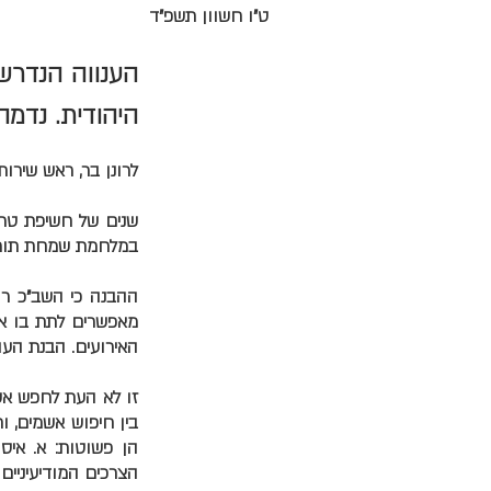
ט"ו חשוון תשפ"ד
הענווה הנדרש
היהודית. נדמה
לרונן בר, ראש שירו
שנים של חשיפת טרור
במלחמת שמחת תורה,
ההבנה כי השב"כ רוצ
מאפשרים לתת בו אמ
האירועים. הבנת העומ
זו לא העת לחפש אש
בין חיפוש אשמים, ו
הן פשוטות: א. איס
הצרכים המודיעיניים 