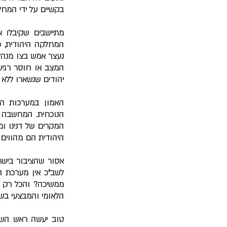
בקשיים על ידי המחל
מתיישבים שקיבלו 
המחלקה היהודית, כ
נעצר אמש בצו מנהלי
המצב או חוסר רגיש
יהודים שנשארו ללא נ
האמון במערכות הב
הנוכחית. המחשבה כי
המקרים של דנינו ומ
היהודית הם מהווים 
אסור שהציבור ביש
לשב"כ אין מערכת ה
ממשיכה? והכל רק מ
הלאומי והמבצעי בשב
טוב יעשה ראש השב