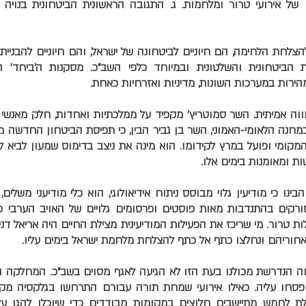
של אירועי טרור ומלחמות. ג. התגובה הראשונית הביטחונית בנויה 
להצלחת הלחימה, הם חיוניים לביטחונה של ישראל, והם חיוניים להבניי
 הביטחונית והשלטונית ובמיוחד כלפי השב"כ. מסקנות ה'ביחד' ה
מהירות במערכות השונות, מדיניות ואזרחיות כאחת.
חווה אמיתית. השר סמוטריץ' מקפיד על ממלכתיות ואחדות, חלק מאנש
נה הלאומי-האמוני, השר בן גביר הבין, כי תפיסת הביטחון החדשה מ
מקומי ופועל במרץ לקידומו. הוא מינה את ניצב בדימוס שמעון לביא לפ
ות ומאומנות בימים אלו.
הבינו כי מודיעין גלוי מבוסס ניתוח אידיאולוגי, הוא כלי מודיעני משלים
סורקים בהתנדבות מאות פוסטים ופרסומים גלויים של האויב הערבי כ
ות טרור. מי שריכז את הפעילות המודיעינית מצילת החיים היה אריאל דני
וריהם ונחלצו כתף אל כתף להצלחת מלחמת ישראל בימים עליו.
וה הנדרשת מכולנו בעת הזו לא הגיעה לאגף מסוים בשב"כ. המחלקה הי
פסחו עליה. כאילו אירועי שמחת תורה עבורם התרחשו בגלקסיה מקב
ולת לחמש מתיישבים חלוצים במקומות מבודדים כדי שיוכלו להגן ע