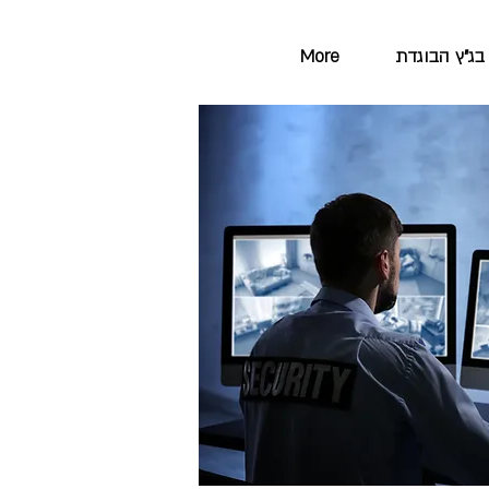
בג"ץ הבוגדת
More