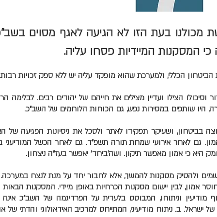
ת מכולנו בעת הזו לא הגיעה לאגף מסוים בשב"
 כי המסקנות המיידיות פסחו עליה.
ת הביטחון הכללי, ולמערכת שהוא מופקד עליה יש ללא ספק זכויות רבות.
 וסיכולו הצילו ועדיין מצילים את חייהם של יהודים רבים. לבלימה הר
 היו שותפים במסירות נפש, גם הכוחות הלוחמים של השב"כ.
ה בביטחון, ושעיקר תפקידו לאתר ולסכל את ניסיונות הפגיעה של הא
ון. גם לאחר אירועי שמחת תורה תשפ"ד. גם לאחר הכשל המודיעני ב
ק היא כי אמון מאפשר תיקון. ושה'ביחד' יאפשר בעז"ה ניצחון.
מים ולהסיק מסקנות להמשך, אלא לחבור יחד על מנת לנצח במערכה. 
חוסר אמון, לבין יישום מסקנות הכרחיות באופן מיידי. המסקנות הבאות 
וף מודיעין וניתוחו, המבוסס בלעדית על הפרדיגמה של השב"כ אינה
של ישראל. ב. ניתוח מודיעיני, המתייחס למרכיב האידאולוגי והדתי של אוי