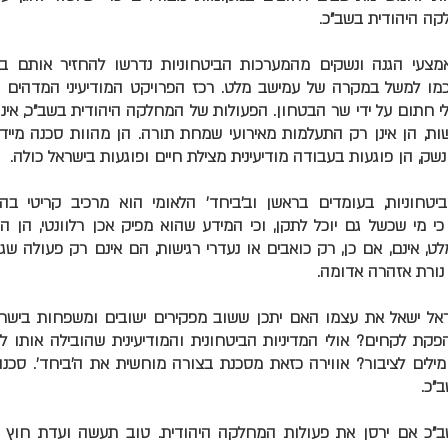
קה היהודית בשב"כ.
אמצעי הגנה ונשקים מהמערכות הביטחוניות נדרשו להחזיר אותם 
מו למשל במקרה של עמישב מלט. רכז הפרויקט המודיעיני המדהים של
 חתום על ידי שר הבטחון. הפעולות של המחלקה היהודית בשב"כ, אינ
ות, הן אינן רק התעלמות מאירועי שמחת תורה. הן מהוות סכנה מייד
שק, הן פוגעות בעבודה מודיעינית מצילת חיים ופוגעות בישראל כולה.
יטחוניות, בעומדים בראשן וב'ביחד' הלאומי הוא מרכיב קריטי 
 מי שכשל גם יוכל לתקן, וכי המידע שהוא מפיק אכן רלוונטי, הן הי
לט, אינם, אם כן, רק כואבים או נעדרי רגישות, הם אינם רק פעולה ש
נורת אזהרה אדומה.
ראל ישאל את עצמו האם יתכן ששוב מפקירים ישובים ומשפחות ביש
פקת לקחים? אולי המדיניות הביטחונית והמודיעינית שהובילה אותו 
ילים לציבור? אווירה כזאת מסכנת בצורה מוחשית את ה'ביחד'. סכנ
"כ.
"כ אם ירסן את פעולות המחלקה היהודית. טוב תעשה ועדת חוץ ו