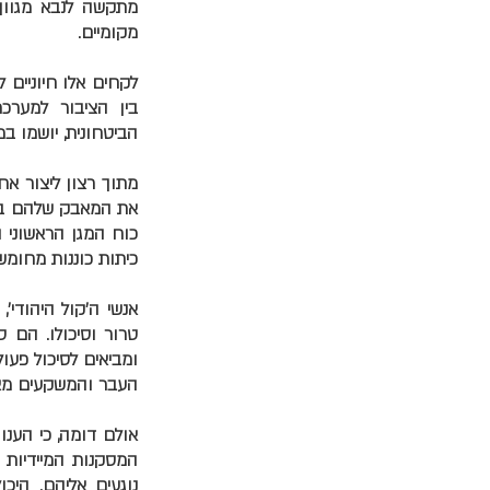
מתקשה לנבא מגוון 
מקומיים.
לקחים אלו חיוניים 
בין הציבור למערכת
הביטחונית, יושמו ב
מתוך רצון ליצור א
את המאבק שלהם במח
כוח המגן הראשוני ה
כיתות כוננות מחומש
אנשי ה'קול היהודי', 
טרור וסיכולו. הם 
ומביאים לסיכול פעול
העבר והמשקעים מאח
אולם דומה, כי הענו
המסקנות המיידיות 
נוגעים אליהם. היכ