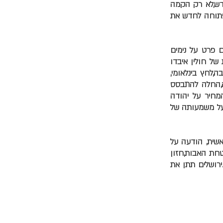
דש,לא רק הקמה
 פתוחה לחדש את
 פרט על נימים
של חולין איבדו
לחץ בינלאומי,
ה,החלה להתבסס
מחיר על יהודה
 על משמעותה של
אשית, הודעה על
טחת האבות,חזון
.ירושלים תתן את