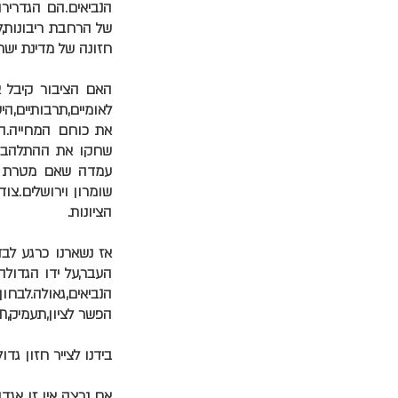
הנביאים.הם הגדריר
של הרחבת ריבונות,ל
חזונה של מדינת ישר
האם הציבור קיבל 
לאומיים,תרבותיים,ה
את כוחם המחייה.הק
שחקו את ההתלהבות.
עמדה שאם מטרת הצ
שומרון וירושלים.צו
הציונות.
אז נשארנו כרגע לבד
העבר,על ידו הגדולה
הנביאים,גאולה.לבחון
הפשר לציון,תעמיק,ת
בידנו לצייר חזון גד
אם נרצה אין זו אגדה