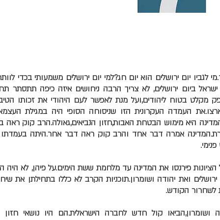
י לגביו יום ירושלים הוא יום חג?למי יום ירושלים משמעותי בכדי לוות
ישראל ביום ירושלים, לא צריך הרבה ניחושים איזה כיפה תתסתר תחת
 מקלט בטוח ליהודים,ועל מנת לאפשר לעם היהודי את זכותו הטיבע
ארצו.את העמדה העקרונית הזו שניסוחה הסופי היה במגילת העצמא
המדינה היא מימוש הבטחת האבות,חזון הנביאים,גאולה.הרב קוק ראה בע
רת.המדינה אמרה דבר אחד והרב קוק ראה דבר אחר.היתה בעמדתו נ
נימי.
הציונות פירנסו את המדינה עד מלחמת ששת הימים.על פיהן, לא היה 
ירושלים ואת יהודה ושומרון.תוכניות הקרב לא כללו בתחילתן את שיחר
 לשחרור הקודש.
דה ושומרון,הביאו קול חדש לחברה הישראלית.הם היו נושאי חזון ה