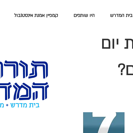
בית המדרש
היו שותפים
קמפיין אמנת אינסטנבול
 יום
ם?