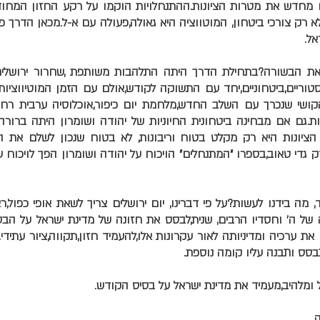
ו מחדש את מטרות הציונות.ההתנחלויות הוקמו על רקע החזון המחו
א רק צורכי ביטחון, המוטווציה היא גאולה,פעולה עם א-ל.מכאן הדרך
אל.
את הבשורה?בתחילת הדרך היתה התלהבות משותפת ,שחרור ירושלים
יסטוריים,ביטחוניים,יחד עם התשוקה לקודש,אולם עם הזמן המוטיווציות 
ושי שנכרך עם השלב החדש,מלחמת יום כיפור,אוכלוסיה ערבית רחבה,
גם אם מבחינה ביטחונית החיוניות של יהודה ושומרון היתה ברור
יונות היא רק מקלט בטוח וריבונות, לא בטוח שנכון לשלם את ה
דק גדי טאוב,בספרו "המתנחלים" הויכוח על יהודה ושומרון הפך לויכוח
, מה בידנו לעשות?על פי דברינו, יום ירושלים צריך לשאת אופי כפול,ר
 של ה' וחסדיו הרבים, שנית,לבסס את חזונה של מדינת ישראל על הב
 את ערכיה ומדיניותה לאור עקרונות אלו,להעמיד חזון,תקווה,ציור עתידי
בסס ותבנה עליו קומה נוספת.
ול ומלהיב,מעמיד את מדינת ישראל על בסיס הקודש.
.