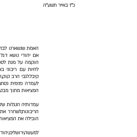
כ"ז באייר תשע"ה
האמת שנשארנו לבד.מ
אם יהודי נושא דגל 
הוקמה על מנת לספק
להיות עם ריבוני ב
קיבל.לגבי הרב קוק,
לעמדה פנימית נסת
המציאות מתוך מבט פ
עמדותיה הנגלות של 
הריבונות,לשחרר את 
הובילה את המציאות
למעשה,ירושלים,יהו