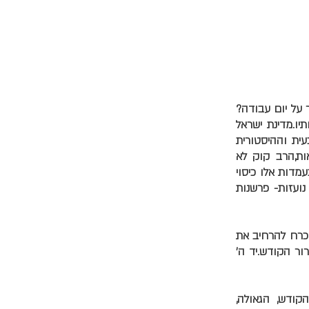
ר על יום עבודה?
יו.מדינת ישראל
ית וההיסטורית
ות,הרב קוק לא
מדות אלו כיסוי
ועזות- פרשנות
הכרח להרחיב את
ור הקודש.יד ה'
קודש, הגאולה,