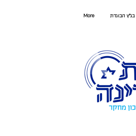
בג"ץ הבוגדת
More