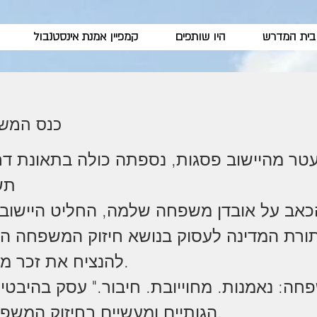
בית המדרש
היו שותפים
קמפיין אמנת אינסטנבול
כנס המש
ר מהיישוב פסגות, נספתה כולה בתאונת דרכ
תשע
כאב על אובדן משפחה שלמה, החליט היישוב
תורת המדינה לעסוק בנושא חיזוק המשפחה הי
להנציח את זכר משפחת עטר.
חה: נאמנות. מחוייובת. חיבור." עסק בהיבטי
הגותיים ומעשיים בחיזוק המשפחה היהודית.