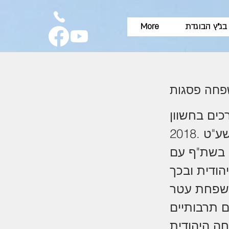
בג"ץ הבוגדת
More
פחה פסגות
ים בחשוון
"ט .2018
 בשת"ף עם
הודית ובכך
ם תרבותיים