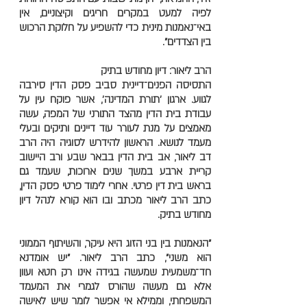
לפיה למעט במקרים חריגים וקיצוניים, אין
באי־נאמנות מינית כדי להשפיע על חלוקת הרכוש
בין הצדדים".
הרב ליאור: דיון מחודש בתיק
התסיסה הפנים־דיינית סביב פסק הדין סירבה
לגווע. ארגון 'תורת המדינה', אשר פוקח עין על
עבודת בית הדין מהצד התורני של המפה, עשה
מאמצים על מנת לעורר עוד דיינים ותיקים ובעלי
מעמד לנושא. הראשון להידרש לסוגיה היה הרב
דב ליאור, אב בית הדין בבאר שבע ורב היישוב
קריית ארבע במשך שנים ארוכות, שעמד גם
בראש בית דין פרטי. אחרי לימוד פרטי פסק הדין,
כתב הרב ליאור מכתב ובו הוא קורא לנהל דיון
מחודש בתיק.
"הנאמנות בין בני הזוג היא עיקר, והשיתוף הממוני
הוא משני", כתב הרב ליאור. "יש אומדנא
חד־משמעית שמעשה בגידה אינו רק חטא ועוון
אלא גם מעשה שהורס לגמרי את המעמד
המשפחתי, וממילא אי אפשר לומר שיש לאישה