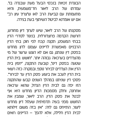
הבוגדת זכויות בנכסי הבעל מעת שבגדה בו".
עמדתו של הרב ליאור חד־משמעית, והיא
מתעמתת עם קביעת הרב לאו ש"צריך עיון רב"
אם יש אומדנא לביטול השיתוף בעת בגידה.
מסקנתו של הרב ליאור, שיש לערוך דיון מחודש,
דורשת הקדמה פרוצדורלית. בניגוד לסדרי הדין
בבתי המשפט, תקנה קכח לפי חוק בתי הדין
הרבניים מאפשרת לדיינים עצמם לדון מחדש
בפסק דין שנתנו, גם אם לא הוגש ערעור של מי
מהצדדים בערכאה גבוהה יותר. "חושש בית הדין
שטעה בפסק דינו", קובעת התקנה, "יזמין בית
הדין את הצדדים לבירור נוסף, ובמקרה כזה רשאי
בית הדין לעכב את ביצוע פסק הדין עד לבירור".
פסקי דין שניתנו במהלך השנים קבעו שהתקנה
הזו יפה גם לבית הדין הגדול, שהוא ערכאה
אחרונה, וחלק מסמכות הדיון מחדש היא אף
לבטל את פסק הדין. הרב ליאור, שמבין את
החשש מפני בעיה תדמיתית שעלול דיון מחדש
ליצור, התייחס גם לזה: "אין בזה משום זילותא
לבית הדין חלילה, אלא להפך – הדיינים רואים