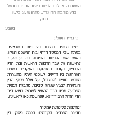
המשפחה. אבל כדי לפתור באמת את רודנותו של
בג"ץ מול בתי הדין נדרש פתרון שיעוגן בלשון
החוק
בשבע
כ' באייר תשפ"ג
בימים רגישים במיוחד בציבוריות הישראלית
במתח שבין הממסד הדתי ובית המשפט העליון,
כאשר אש ההפגנות הופנתה בשבוע שעבר
לראשונה אל עבר הרבנות הראשית ובתי הדין
הרבניים, נקודת המחלוקת העיקרית בשנים
האחרונות בין הדיינים לשופטי העליון מתעוררת
מחדש. סוגיית "הבוגדת", על שלל פסקי הדין
והעתירות לבג"ץ שנוהלו סביבה, מקבלת תפנית
מפתיעה מכיוון הרב הראשי לישראל ונשיא בית
הדין הגדול הרב דוד לאו, שנחשפת כאן לראשונה.
"מחלוקת פסיקתית עמוקה"
תקציר הפרקים הקודמים: בכמה פסקי דין