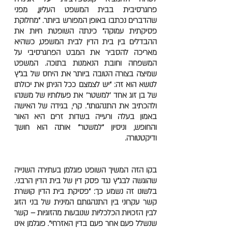
פרוגרסיבית בבית המשפט העליון, מפני
שהדברים נכתבו באופן המפורש ביותר. "מחלוקת
פסיקתית עמוקה" כינתה השופטת חיות את
ההבדלים בין בית הדין לבית המשפט, כשהיא
מאריכה להסביר את המבט הפרוגרסיבי על
המשפחה וחובת הנאמנות בתוכה. המשפט
שמיצה בצורה הטובה ביותר את היחס של בג"ץ
לנושא הוא זה: "יש לצמצם ככל הניתן את יכולתו
של בן זוג אחד 'למשטר' את פעולותיו של משנהו
ולהכתיב את התנהגותו". קרי, בגידה של האישה
באמון בעלה ורעייה בשדות זרים היא האור
והחופש, וניסיון "למשטר" אותה הוא חושך
ודיקטטורה.
בקו הזה המשיך השופט פוגלמן בעתירה השנייה
שהוגשה לבג"ץ נגד פסק דין של בית הדין הרבני.
בלשונו זה נשמע כך: "פסיקת בית הדין קושרת
קשר עקרוני בין התנהגותם המינית של בני הזוג
לבין הזכויות הכלכליות שנובעות מהזוגיות – קשר
שנשלל פעם אחר פעם בדין האזרחי". פוגלמן אינו