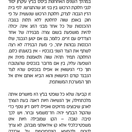
במהלך השנים האחרונות ביסס בג"ץ עיקרון יסוד
לגבי חלוקת הרכוש בין בני זוג שהתגרשו. לפי בית
הדין הגבוה לצדק, חלוקת הרכוש שנעשית על פי
חוק באופן שווה לחלוטין ללא תלות בגובה
ההכנסות של כל אחד מבני הזוג אינה יכולה
להיות מושפעת בשום צורה מבגידה של אחד
הצדדים עם זרים. כלומר, גם אם יטען הנבגד, שלו
הכנסות גבוהות יותר, כי מעת הבגידה לא רצה
לשתף את הצד השני בנכסיו - אין בטענתו כלום.
החלוקה תמיד תהיה שווה ולנאמנות מינית אין
השפעה עליה, בין אם מדובר בנכסים שהצטברו
תוך כדי הנישואין או אפילו בנכסים שהיו לצד
הנבגד קודם הנישואין והוא הביא אותם איתו אל
תוך המערכת המשותפת.
זו קביעה שלא כל שופטי בג"ץ היו מיושרים איתה
מלכתחילה, אך הנשיאה חיות דאגה בעת הצורך
לארגן שיבוצים מדויקים ואפילו ליזום דיון נוסף כדי
שהקול הבג"צי יהיה חד־משמעי וברור. ויש לכך
סיבה טובה – הקו שמובילה חיות אינו
משפטי־כלכלי אלא קו אידאולוגי מובהק. לא צריך
לטרוח ולהמציא קונספירציות על אג'נדה