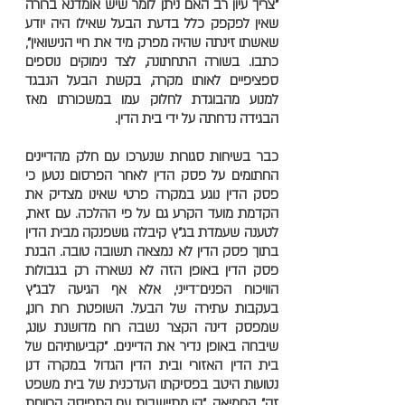
"צריך עיון רב האם ניתן לומר שיש אומדנא ברורה
שאין לפקפק כלל בדעת הבעל שאילו היה יודע
שאשתו זינתה שהיה מפרק מיד את חיי הנישואין",
כתבו. בשורה התחתונה, לצד נימוקים נוספים
ספציפיים לאותו מקרה, בקשת הבעל הנבגד
למנוע מהבוגדת לחלוק עמו במשכורתו מאז
הבגידה נדחתה על ידי בית הדין.
כבר בשיחות סגורות שנערכו עם חלק מהדיינים
החתומים על פסק הדין לאחר הפרסום נטען כי
פסק הדין נוגע במקרה פרטי שאינו מצדיק את
הקדמת מועד הקרע גם על פי ההלכה. עם זאת,
לטענה שעמדת בג"ץ קיבלה גושפנקה מבית הדין
בתוך פסק הדין לא נמצאה תשובה טובה. הבנת
פסק הדין באופן הזה לא נשארה רק בגבולות
הוויכוח הפנים־דייני, אלא אף הגיעה לבג"ץ
בעקבות עתירה של הבעל. השופטת רות רונן,
שמפסק דינה הקצר נשבה רוח מדושנת עונג,
שיבחה באופן נדיר את הדיינים. "קביעותיהם של
בית הדין האזורי ובית הדין הגדול במקרה דנן
נטועות היטב בפסיקתו העדכנית של בית משפט
זה", החמיאה, "הן מתיישבות עם התפיסה הרווחת