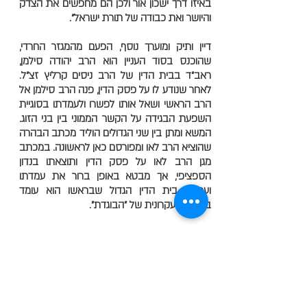
באיזו דרך ישכון אור ולכן הם מחפשים את הצדק
והיושר ואת כבודה של תורת ישראל".
דיין ותיק ומוערך נוסף, הפעם מהמגזר החרדי,
שהוכנס בסוד העניין הוא הרב יהודה סילמן,
ראב"ד בבית הדין של הרב ניסים קרליץ זצ"ל.
לאחר שנודע לו על פסק הדין, פנה הרב סילמן אל
הרב הראשי ושאל אותו לפשרו ולעמדתו בסוגיית
השפעת הבגידה על הקשר הממוני בין בני הזוג.
המשא ומתן בין שני הגדולים הוליד מכתב הבהרה
שהוציא הרב לאו ומפורסם כאן לראשונה. במכתב
מגן הרב לאו על פסק הדין ותוצאתו בנדון
הספציפי, אך מבטא באופן ברור את עמדתו
ועמדת בית הדין הגדול שבראשו הוא עומד
בסוגיה העקרונית של "הבוגדת".
"טועה מי שראה בפסק הדין הבעת עמדה בנושא
ערכי וחשוב זה", רומז הרב לאו לשופטת רונן, "אכן,
שורש הבעיה הוא פסק הדין של בית המשפט
העליון בעבר, אשר הפך את החלטת בית הדין
הרבני בעניין זכותה של אישה בוגדת בדירה
הרשומה על שם הבעל (פסק דין "הבוגדת"