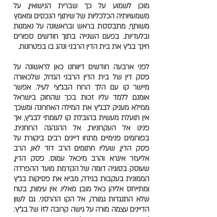
מוכן לשמוע על כך שברית הנישואין, על
משמעויותיה הכלכליות של שיתוף הנכסים ומאמץ
משותף, מתבססת בראש ובראשונה על נאמנות
ובלעדיות. בפעם השנייה בתוך חודשים ספורים
חינך בג"ץ את בית הדין הרבני ונהג בו בפטרונות.
לפני ארבעה חודשים דיווחנו כאן לראשונה על
פסק דין של בית הדין הרבני הגדול, שלכאורה
מיישר קו עם הלך הרוח הבג"צי לעיל. אפשר
אומנם ללמד עליו זכות בכך שהחוק בישראל
ממילא מעניק לבג"ץ את המילה האחרונה ומשכך
אין תועלת מעשית בהובלת קו לעומתי לבג"ץ, אך
פנינו אל העקרוניות, אל ההנהגה הרוחנית.
בפורומים פנימיים מתחו דיינים רבים ביקורת על
פסק הדין, שעליו חתומים הרב דוד לאו, הרב
אליעזר איגרא והרב מיכאל עמוס. פסק הדין,
שעוסק בסוגיה דומה של הקדמת מועד ההפרדה
הממונית בעקבות בגידה, מביא את פסיקות בג"ץ
ומתייחס אליהן כאל מובן מאליו. אין עימות, בטח
שלא התנגדות גמורה, אל הקו ההרסני. גם לשון
הדיינים עצמה מורה על גישה קרובה לזו של בג"ץ: