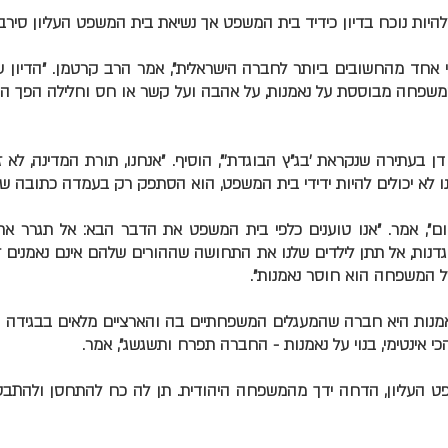
להיות נוכח בדיון כידיד בית המשפט אך נשיאת בית המשפט העליון סיר
לי אחד מהחשובים ביותר לחברה הישראלית", אמר הרב קרטמן. "הדיון
פחה מבוססת על נאמנות, על אהבה ועל קשר או חס וחלילה הפך הד
ן בעתירה שנקראת 'בג"ץ הבוגדת'", הוסיף. "אנחנו, תורת המדינה, לא זכ
לא יכולים להיות ידידי בית המשפט, הוא הסתפק רק בעמדה כתובה שלנ
ום", אמר. "אנו טוענים כלפי בית המשפט את הדבר הבא: אל תגרר אח
ות, אל תתן לילדים שלנו את התחושה שההורים שלהם אינם נאמנים ז
 המשפחה הוא חוסר נאמנות".
אמנות היא חברה שהמעגלים המשפחתיים בה והארציים מלאים בבגידה ו
 אינטימי, בנוי על נאמנות - החברה תפרח ותשגשג", אמר.
פט העליון, הדחה ידך מהמשפחה היהודית. תן לה כח להתחסן ולהתבסס