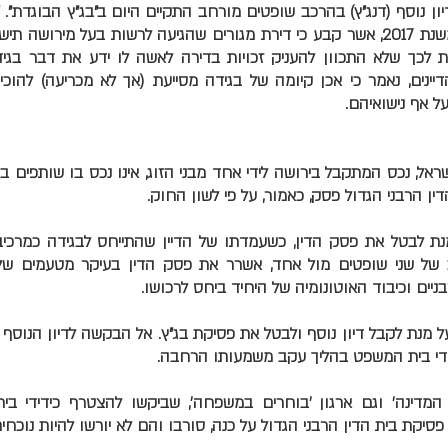
יון נוסף (דנג"ץ) בהרכב שופטים מורחב התקיים היום ב"בג"ץ הבוגדת". "
דין של בית הרבני הגדול משנת 2017, אשר קבע כי דירת מגורים שהגיעה לרשות בעל מ
 לכך שלא התכוון להעניק זכויות בדירה לאשה לו ידע את דבר בג
יינים, נאמר כי אכן קיומה של בגידה מסייעת (אך לא מכריעה) להוכי
ל אף נישואיהם.
ישראל, נכס המתקבל בירושה לידי אחד מבני הזוג, אינו נכס בו שותפים ב
דין הרבני הגדול פסק, כאמור, על פי לשון החוק.
ת לבטל את פסק הדין, כשעמדתו של הדיין שהתייחס לבגידה כמרכי
ב של שני שופטים מול אחד, אשרר את פסק הדין בעיקר מטעמים של 
ניים וכיבוד האוטונומיה של היחיד ביחס לרכושו.
 מנת לקבל דיון נוסף ולבטל את פסיקת בג"ץ. אל הבקשה לדיון הנוסף 
די בית המשפט בהליך עקב משמעותו הרחבה.
ת המדינה' וגם ארגון 'בוחרים במשפחה', שביקשו להצטרף כידידי בי
פסיקת בית הדין הרבני הגדול על כנה, סורבו והם לא יורשו להיות נוכחי