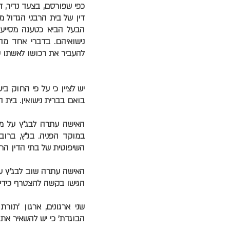
כפי שפורסם, בצעד נדיר, ד
הבעל הביא כטענה מסייעת
נישואיהם. בדברי אחד מהד
להעביר את רכושו לאשתו ע
יש לציין כי על פי החוק ב
בואם בברית נישואין. בית ה
האישה עתרה לבג"ץ על מנ
במוקד הפניה. בג"ץ, ברו
השיפוטית של בתי הדין הרב
האישה עתרה שוב לבג"ץ על
הגישו בקשה להצטרף כידי
שני ארגונים, ארגון 'תור
הבוגדת' כי יש להשאיר את 