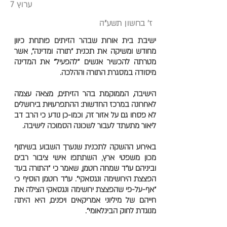
ערוץ 7
ז' בחשון תשע"ה
ישיבת בית אורות שבהר הזיתים פותחת כיוון
מחודש ומשיקה את תכנית "תורה ומדינה", אשר
מטרתה להכשיר אנשים "להפעיל" את המדינה
מיסודה במסגרת התורה וההלכה.
הישיבה, הממוקמת בהר הזיתים, מצאה עצמה
לאחרונה במרכז החדשות: ההתפרעויות בירושלים
לא פסחו גם על אזור זה, וכמו-כן נודע כי הרב דב
ליאור מתעתד לעבור לשכונה הסמוכה לישיבה.
באירוע ההשקה לתכנית שנערך השבוע בשיתוף
מכון משפטי ארץ, השתתפו אישי ציבור רבים
וביניהם עו"ד שמחה רוטמן, שאמר כי "התורה בעד
הפצצת הירושימה ונגסאקי". עו"ד רוטמן הוסיף כי
"אף-על-פי שהפצצת ירושימה ונגסאקי הצילה את
חייהם של מיליוני אמריקאים ויפנים, היא היתה
מנוגדת לחוק הבינלאומי".