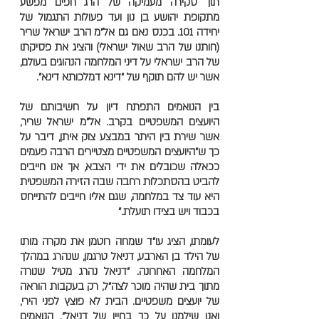
תוך סקירה מעמיקה של הרג חפים מפשע
מתקופת יהושע בן נון ועד פעולות התגמול של
יחידה 101. בכנס נאם גם אל"מ הרב ישראל שריר
(חותנו של הרב שאול ישראלי) והציג את פסיקתו
של הרב ישראלי על דיני המלחמה הנהוגים בעולם,
אשר יש להם תוקף של "דינא דמלכותא דינא".
בין הנואמים התפתח דיון על חשיבותם של
היועצים המשפטיים בקרב. אל"מ ישראל שריר,
אשר שירת בין היתר במבצע צוק איתן, דיבר על
כך ש"היועצים המשפטיים מצטיירים הרבה פעמים
ככאלה שכובלים את ידי הצבא, אך אנו חייבים
להביט בהסתכלות רחבה שבה הזירה המשפטית
היא עוד צד במלחמה, שגם אליו חייבים להתייחס
בכבוד ויש בצידו תועלת."
לעומתו, הציג עו"ד שמחה רוטמן את מקרה מותו
של הילד בן הארבע, דניאל טרגמן, שנהרג במהלך
המלחמה האחרונה. "דניאל נהרג מטיל שנורה
מתוך בית שהיה מוכר לצה"ל, רק בעקבות הוראה
של יועצים משפטיים. הבית לא פוצץ לפני הירי,
ואנו שילמנו על כך בחייו של דניאל". הנואמים