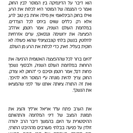
הוא דיבר על הדינמיקה בין המוסר לבין החוק,
ואמר כי המגמה של המוסר היא לכלות את הרע,
ואילו בחוק הבינלאומי אין מילה אחת בין טוב לרע,
אלא רק כללים שווים ביחס לכל הצדדים.
במלחמת העולם השניה, אמר רוטמן, ארה"ב
הפציצה את ירושימה ונגסאקי, ערים אזרחיות
לחלוטין, בנשק בלתי קונבנציונלי שהוא פעולה לא
חוקית בעליל. זאת, כדי לכלות את הרע מן העולם.
"היום ברור לכל שההפצצה האטומית הרגיעה את
הרוחות במלחמת העולם השניה, ולבסוף נשפך
פחות דם", אמר רוטמן וסיכם כי "החוק לא צודק.
החוק צריך להיות מונחה ע"י המוסר ולא להיפך.
ואת זה התורה ציוותה אותנו עוד לפני שהמציאו
את הנשק".
את הערב פתח עו"ד אריאל ארליך והציג את
תמונת המצב של דיני המלחמה והתהוותם
ההיסטורית עד היום. בהמשך דיבר הרב יהודה
זולדן על פגיעה בבלתי מעורבים מההיבט התורני,