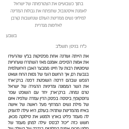
בתוך כשבועיים את הצטרפותה של ישראל
לאמנת איסטנבול, שתפתח את גבולות המדינה
למיליוני נשים ממדינות העולם שנחשבות קורבן
לאלימות מגדרית
בשבע
כ"ח בניסן תשפ"ב
את הייתה ועודנה אחת מפסיקות בג"ץ שהרעידו
את אמות הסיפים. אומנם מאז השתררו שערוריות
שיפוטיות רבות על חיינו ממבצר האבן הירושלמית
בגבעת רם, אך הרושם העז של גסות הרוח ושאט
הנפש שבהם דרסה השופטת דפנה ברק־ארז
את השר הממונה ומדיניות ההגירה של ישראל
טרם נמחה. ברק־ארז, יחד עם השופט עופר
גרוסקופף, ביססה בפסק הדין עמדה שלפיה איום
של מילת נשים המרחף מעל ראשה של אישה
באיזו מהמדינות שתהיה בעולם, היא עילה להעניק
לה מעמד פליט בארץ ולמנוע את סילוקה מכאן.
חשש כזה "יכול לבסס עילה למתן מעמד של
פליט מכוח אמנת הפליטים בגדרה של העילה של