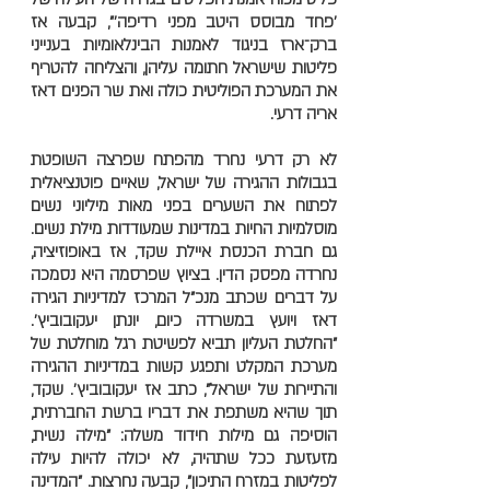
'פחד מבוסס היטב מפני רדיפה'", קבעה אז
ברק־ארז בניגוד לאמנות הבינלאומיות בענייני
פליטות שישראל חתומה עליהן, והצליחה להטריף
את המערכת הפוליטית כולה ואת שר הפנים דאז
אריה דרעי.
לא רק דרעי נחרד מהפתח שפרצה השופטת
בגבולות ההגירה של ישראל, שאיים פוטנציאלית
לפתוח את השערים בפני מאות מיליוני נשים
מוסלמיות החיות במדינות שמעודדות מילת נשים.
גם חברת הכנסת איילת שקד, אז באופוזיציה,
נחרדה מפסק הדין. בציוץ שפרסמה היא נסמכה
על דברים שכתב מנכ"ל המרכז למדיניות הגירה
דאז ויועץ במשרדה כיום, יונתן יעקובוביץ'.
"החלטת העליון תביא לפשיטת רגל מוחלטת של
מערכת המקלט ותפגע קשות במדיניות ההגירה
והתיירות של ישראל", כתב אז יעקובוביץ'. שקד,
תוך שהיא משתפת את דבריו ברשת החברתית,
הוסיפה גם מילות חידוד משלה: "מילה נשית,
מזעזעת ככל שתהיה, לא יכולה להיות עילה
לפליטות במזרח התיכון", קבעה נחרצות. "המדינה