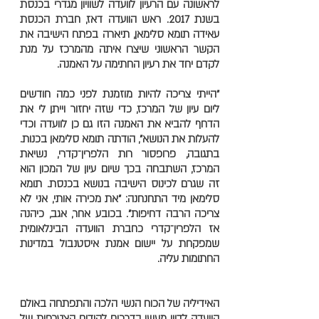
לראשונה עם הרעיון לוועדה לשוויון מגדרי בכנסת
בשנת 2017. ראש הוועדה דאז, חברת הכנסת
עאידה תומא סלימאן, תיארה בפתח הישיבה את
הקשר הראשוני שיצרו איתה מהמרכז על מנת
לקדם יחד את רעיון החתימה על האמנה.
"הייתי צריכה להיות מוזמנת לפני כמה חודשים
ליום עיון של המרכז, כדי שזה יחזור וייתן לי את
הדחף להביא את האמנה הזו גם כן לוועדה וכדי
להעלות את הנושא", הודתה תומא סלימאן בכנות.
בתגובה, פרופסור רות הלפרין־קדרי, נשיאת
המרכז, השתבחה בכך שיום עיון של המכון הוא
זה שגרם לכינוס הישיבה בנושא בכנסת. תומא
סלימאן מיד התחנחנה: "את מכירה אותי, אני לא
צריכה הרבה דחיפות". בכובע אחר, אגב, כיהנה
אז הלפרין־קדרי כחברת הוועדה הבינלאומית
שמפקחת על יישום אמנת איסטנבול במדינות
החתומות עליה.
האידיליה של הכוח הנשי הלכה והתפתחה באולם
הוועדה לדיון מעשי בדרכים לקידום הצטרפות של