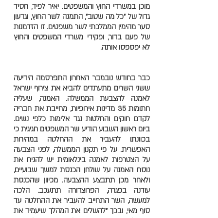
מוכן במשרדי החוץ והמשפטים. יאיר לפיד, חסיד
גדול של "כל מה שטוב", התמנה לשר החוץ, וגדעון
סער מהימין הממלכתי לשר משפטים. זו הזדמנות
של פעם בדור, ופקידי משרדי המשפטים והחוץ
לא יפספסו אותה.
כבר בחודש נובמבר האחרון התפרסמה הידיעה
ששני השרים מתעתדים להביא את צירוף ישראל
לאמנה להצבעת הממשלה. האמנה, שעליה
חתומות 35 מדינות אירופיות, מחייבת את חבריה
לקדם חוקים והחלטות נגד אלימות כלפי נשים.
ביום ראשון השבוע הודיע שר המשפטים חגיגית כי
בכוונתו להעביר את ההחלטה במהירות
האפשרית. על פי תקנון הממשלה, לפני הצבעה
על הצטרפות לאמנה בינלאומית יש להניח את
נוסח האמנה על שולחן הכנסת למשך שבועיים,
ולאחר מכן תתבצע ההצבעה. מכיוון שהכנסת
עודנה בפגרה, הפרוצדורה תתעכב. הלכה
למעשה, השר התחייב להעביר את ההחלטה עד
סוף מאי, ובכך "להשלים את המהלך שיעמיד את