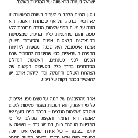
ישראל בשורה הראשונה של המדינות בעולם".
ניסיון החיים מלמד כי לעמוד בשורה הראשונה זו
לא תמיד ברכה. על אף שכותרת האמנה היא
הגנה על נשים מפני אלימות, מטרה מבורכת ללא
ספק, והגם שחתומות עליה מדינות שמצטיינות
בקונצרטים קלאסיים אנינים ומסעדות מישלן,
אמנת איסטנבול היא סכנה ממשית למדיניות
ההגירה הישראלית, כפי שהיטיבה להסביר שרת
הפנים לפני כשנתיים. האסונות הגדולים
מסתתרים בדרך כלל בסעיפים הקטנים של
הצהרות השלום והחמלה, וכדי לזהות אותם יש
להצטייד בכמה דקות של ריכוז.
אחד מההיבטים של הגנה על נשים מפני אלימות,
על פי האמנה, הוא הענקת מעמד פליטות לנשים
שסבלו מאלימות מגדרית – בכמה פנים. סעיף 59
לאמנה הוא החמור והקיצוני מכולם. על פי
המדיניות הנוהגת כיום, בת זוג זרה – נשואה או
ידועה בציבור – של אזרח ישראלי אינה זוכה
למעמד מיידי אלא מדורג. כלומר, במשך מספר