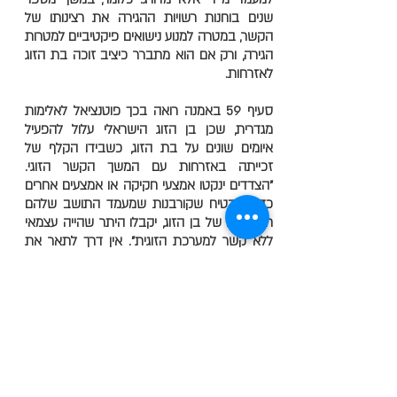
שנים בוחנות רשויות ההגירה את רצינותו של
הקשר, במטרה למנוע נישואים פיקטיביים למטרות
הגירה, ורק אם הוא מתברר כיציב זוכה בת הזוג
לאזרחות.
סעיף 59 באמנה רואה בכך פוטנציאל לאלימות
מגדרית, שכן בן הזוג הישראלי עלול להפעיל
איומים שונים על בת הזוג, כשבידו הקלף של
זכייתה באזרחות עם המשך הקשר הזוגי.
"הצדדים ינקטו אמצעי חקיקה או אמצעים אחרים
כדי להבטיח שקורבנות שמעמד התושב שלהם
תלוי בזה של בן הזוג, יקבלו היתר שהייה עצמאי
ללא קשר למערכת הזוגית". אין דרך לתאר את
הסעיף הזה, מלבד כרטיס כניסה חופשי לזרים
באישור המדינה.
נמשיך. סעיף 60 הוא למעשה אשרור החלטת
ברק־ארז. הסעיף קובע, על פי תיאוריית
ה"פמיסייד" דלעיל, שהמדינות החברות באמנה
יחוקקו בספר החוקים שלהן עילת פליטות
שמבוססת על הכרה באלימות מבוססת מגדר. זו