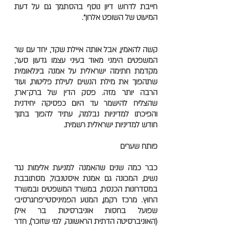
חייבת לדרוש דיון נוסף בהסתמך גם על דעת
המיעוט של השופט אלרון".
קשה להאמין, אבל אותה איילת שקד, יחד עם שר
המשפטים הימני מאוד בעיני עצמו גדעון סער,
מקדמת חתימה ישראלית על אמנה בינלאומית
שתהפוך את מילת הנשים לעילת פליטות, ועוד
הרבה יותר מזה. פסק הדין של ברק־ארז,
שהצליח להישמר עד היום כפסיקה יחידנית
והפיכתו למדיניות נבלמה, עתיד להפוך בתוך
חודש למדיניות ישראלית רשמית.
פותח שערים
כבר כמה שנים שהאמנה למניעת אלימות נגד
נשים, המכונה גם אמנת איסטנבול, מסתובבת
במסדרונות הכנסת, במשרד המשפטים ובמשרד
החוץ. מרכז רקמן, המנוע הפמיניסטי־פרוגרסיבי
שפועל בחסות אוניברסיטת בר אילן
(האוניברסיטה הדתית הראשונה, למי שזוכר), חדר