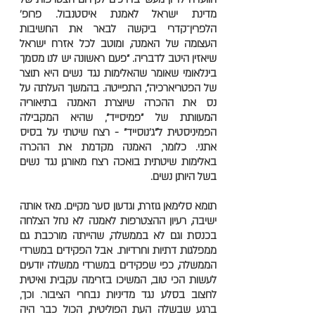
מדינת ישראל לאמנת איסטנבול. פרופ'
הלפרין־קדרי ביקשה לבאר את החשיבות
העצומה של האמנה, ומוטב לכל אזרח ישראל
שיאזין היטב לדבריה. "פעם ראשונה יש לנו מסמך
בינלאומי שאומר שהאלימות נגד נשים היא תוצר
של הפטריארכיה", התפייטה. בהמשך העלתה על
נס את ההכרה שיוצרת האמנה בתיאוריה
המעוותת של "פמיסייד", שהיא המקבילה
הפמיניסטית ל"ג'נוסייד" - רצח שיטתי על בסיס
אתני. כלומר, האמנה מקדמת את ההכרה
באלימות שיטתית בואכה רצח מאורגן נגד נשים
בשל היותן נשים.
תומא סלימאן גוזרת, וגדעון סער מקיים. מאז אותה
ישיבה, רעיון ההצטרפות לאמנה לא נחל הצלחה
בכנסת וגם לא בממשלה, שהייתה מורכבת גם
ממפלגות דתיות וחרדיות. אבל הפקידים במשרדי
הממשלה, כפי שפקידים במשרדי ממשלה יודעים
לעשות הכי טוב, המשיכו בזרימה עקבית ואיטית
לחצוב בסלע נגד מדיניות נבחרי הציבור. וכך,
ברגע שבשלה העת הפוליטית, הכול כבר היה