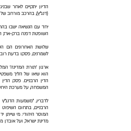
הדיון יתקיים לאחר שבניג
(דנג"ץ), בהרכב מורחב של
יחד עם הנשיאה ישבו בהרכ
השופטת דפנה ברק-ארז, הש
שלושת האחרונים הם השופ
לשמרנים, פסקו בדעת רוב כ
ארגון 'תורת המדינה' המלו
הוא שיאו של הליך משפטי
הדין הרבניים. פסק הדין 
המשפחה, על מערכת היחסים 
לדבריו, "משמעות הדנג"ץ
הרבניים, בתחום השיפוט ה
המוסר היהודי. מי שייתן י
מדינת ישראל, ועל אובדן מ