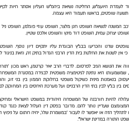
וד לעמדת היועמ"ש, החליטה נשיאת ביהמ"ש העליון אסתר חיות לקיים
 תשעה שופטים, בראשו תעמוד היא עצמה.
ב המשנה לנשיאה השופט חנן מלצר, השופט עוזי פוגלמן, השופט ניל ה
ופט יצחק עמית, השופט דוד מינץ והשופט אלכס שטיין.
טים שדנו והכריעו בבג"ץ הבוגדת עליו יתקיים דיון נוסף. השופטים
י אין לשנות את החלטת בית הדין הרבני הגדול בתיק זה, וזאת בניגוד
וה את הנושא הגיב לפרסום. לדברי הרב יאיר קרטמן, ראש מכון 'תורת 
, שמשמעותו היא נתינת לגיטימציה משפטית לבגידה במסגרת המשפח
יעסוק בנאמנות מינית כשיקול משפטי בחלוקת הממון בין בני זוג, ו
בין בג"ץ לבין בתי הדין הרבניים ועל מערכת היחסים בין המחוקק לבין
 עלולה להיות חורבנה של המשפחה היהודית במשפט הישראלי ומחיק
מצומצם שעדיין נותר להם. מדובר בפסק דין העלול לצאת כנגד קודש
דו לתהליך הזה או יאפשר לו לעבור 'במשמרת שלו', יהיה חתום על ניפוץ 
שפט התורה במדינת ישראל".