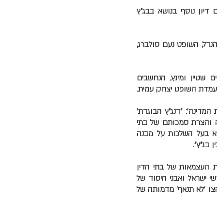
 דיון נוסף בנושא בבג"ץ
נדל, השופט נעם סולברג,
 שטיין ומינץ, הנחשבים
 לעמדת השופט יצחק עמית.
המדינה': "דנג"ץ הבוגדת'
ה והצרת סמכותם של בתי
הוא בעל השלכות על מבנה
 בג"ץ".
ת העצמאות של בתי הדין
י ישראל ואבני היסוד של
הצו 'לא תנאף' מדמותה של