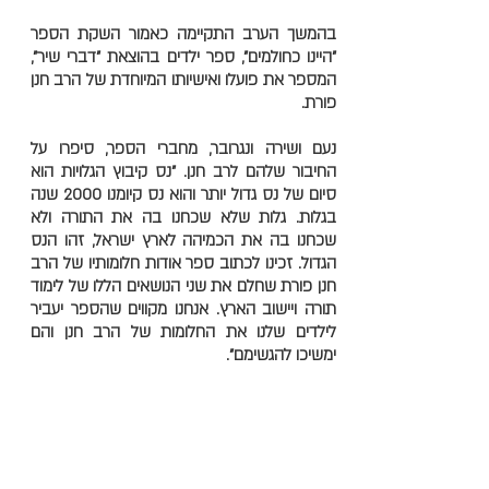
בהמשך הערב התקיימה כאמור השקת הספר
"היינו כחולמים", ספר ילדים בהוצאת "דברי שיר",
המספר את פועלו ואישיותו המיוחדת של הרב חנן
פורת.
נעם ושירה ונגרובר, מחברי הספר, סיפרו על
החיבור שלהם לרב חנן. "נס קיבוץ הגלויות הוא
סיום של נס גדול יותר והוא נס קיומנו 2000 שנה
בגלות. גלות שלא שכחנו בה את התורה ולא
שכחנו בה את הכמיהה לארץ ישראל, זהו הנס
הגדול. זכינו לכתוב ספר אודות חלומותיו של הרב
חנן פורת שחלם את שני הנושאים הללו של לימוד
תורה ויישוב הארץ. אנחנו מקווים שהספר יעביר
לילדים שלנו את החלומות של הרב חנן והם
ימשיכו להגשימם".