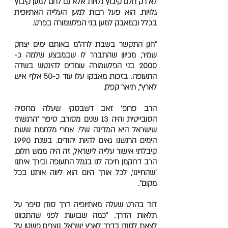
לא רק חלם קיבוץ גלויות אלא גם לחם למען קיבוץ
גלויות. הוא פעל רבות למען העלייה האתיופית
בכלל ובמאבק למען בני הפלשמורה בפרט.
"חנן התקשר בשבת לרה"מ באותם ימים יצחק
שמיר, מכיוון שהתברר לו שבמבצע שלמה כ-
2000 בני הפלשמורה עומדים להינטש בשדה
התעופה. בזכות מאבקו עלו עוד כ-50 אלף איש
לארץ", תיאר קפלן.
הרב פרופ' זאב דשבסקי שעלה מרוסיה
הסובייטית והיה 13 שנים מסורב, סיפר "הרגשתי
שישראל היא המדינה שלי. אחרי מלחמת ששת
הימים הרגשנו גאים להיות יהודים. בשנת 1990
קיבלתי אישור עלייה לישראל, זה היה ממש חלום,
הרב דרוקמן חיכה לנו בנמל התעופה ובירך איתנו
'שהחיינו', לכל אורך היום הוא ליווה אותנו בכל
מקום".
דוד בהרט שעלה מאתיופיה דרך סודן סיפר על
תלאות הדרך. "כמה שבועות לפני שהתכוונו
לצאת לסודן בדרך לארץ ישראל, נוצרים פשטו על