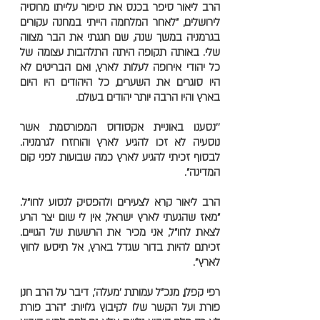
הרב ליאור סיפר בכנס את סיפור עלייתו מרוסיה
לירושלים, "לאחר המלחמה הייתי במחנה עקורים
בגרמניה במשך שנה, שם חגגתי את הבר מצווה
שלי. באותה תקופה היתה התלהבות עצומה של
כל יהודי אירופה לעלות לארץ, ואם הבריטים לא
היו סוגרים את השערים, כל היהודים היו היום
בארץ והיו הרבה יותר יהודים בעולם.
''נסענו באוניית אקסודוס המפורסמת אשר
נוסעיה לא זכו להגיע לארץ והוחזרו לגרמניה.
לבסוף זכיתי להגיע לארץ כמה שבועות לפני קום
המדינה".
הרב ליאור קרא לצעירים ולהפסיק לנסוע לחו"ל.
"מאז שהגעתי לארץ ישראל, אין לי שום יצר הרע
לצאת לחו"ל, אני מכיר את הרשעות של הגויים.
זכיתם להיות בדור שגדל בארץ, אל תיסעו לחוץ
לארץ".
רפי קפלן, מנכ"ל עמותת 'מעלה', דיבר על הרב חנן
פורת ועל הקשר שלו לקיבוץ גלויות: "הרב פורת