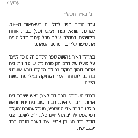
ערוץ 7
ב' באייר תשע"ח
ערב הודיה חגיגי לרגל יום העצמאות ה–-70
למדינת ישראל נערך אמש (שני) בבית אורות
בירושלים, במהלכו עולים מכל קצוות תבל סיפרו
את סיפור עלייתם המרגש והמאתגר.
במהלך האירוע הושק ספר הילדים "היינו כחולמים"
על פועלו של הרב חנן פורת ז"ל שייסד את בית
אורות סמוך למקום נפילת מפקדו גיורא אשכנזי
בדרכם לשחרור העיר העתיקה במלחמת ששת
הימים.
בכנס השתתפו הרב דב ליאור, ראש ישיבת בית
אורות הרב דני איזק, רב היישוב בית יתיר וראש
כולל ניר הרב אבי סמוטריץ', מנכ"ל עמותת 'מעלה'
רפי קפלן, יו"ר 'מעלה' חיים פלק, ח"כ לשעבר צבי
הנדל וד"ר חגי בן ארצי. את הערב הנחה הרב
יעקב יקיר.