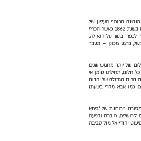
נהיגה הרוחני העליון של
יהדות אתיופיה מאמצע המאה ה19 ועד סופה. אבא מהרי יזם את ניסיון העלייה של יהדות אתיופיה בשנת 1862, כאשר הכריז
לכפר ובישר על הגאולה.
של, כרגע מכונן – מעבר
חלום של יותר מחמש שנים
כל חלום, תחילתו טומן אי
ת הרוח הגדולה של יהדות
ים כמו אבא מהרי בשעתו
המסורת הרוחנית של "ביתא
 לירושלים, חיברה והניעה
יעוט יהודי אל מול סביבה