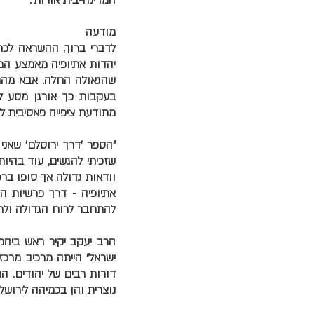
המדינה-בית אורות'.
מודעה
לדברי ברוך, ההשראה לכתי
שהגאולה החלה. אבא מהרי
בעקבות כך אורגן מסע לא
מתודעת ציפייה פאסיבית לג
"הספר 'דרך ירוסלם' שאני
שזכיתי להגשים, עוד בהיות
וודאות גדולה אך סופו בר
אתיופיה - דרך פרשיות ה
להתחבר לרוח הגדולה ולחלו
הרב יעקב יקיר ראש ביהמ"
ישראל" הייתה מרכיב מרכז
דורות רבים של יהודים. הר
נוצרית והן בכמיהה לירושלי