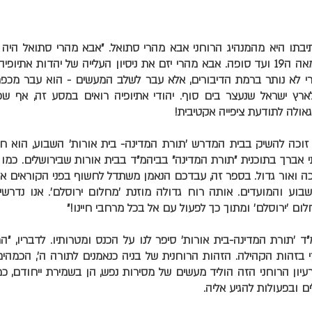
בתו היא מהמנהיג הרוחני אבא מהרי סתואל. "אבא מהרי סתואל היה מ
 לא נותר ברמת הדיבורים, אלא עבר לשלב המעשים - הוא עבר מכפר 
רץ ישראל שנעצר בים סוף. יהודי אתיופיה רואים במסע זה, אף שכ
אולה לתודעת ציפייה אקטיבית!
 זוכה להשיק בבית המדרש 'תורת המדינה- בית אורות' השבוע, הוא 
י אברך בתוכנית "תורת המדינה" בביהמ"ד בבית אורות שבירושלים. כמו 
כה ואור גדול. בספר זה, עבדכם הנאמן משתדל לחשוף בפני הקוראים א
שבוע והמועדים. אותה רוח גדולה מוזנת 'מחלום ירוסלם'. אנו נדרש
ם 'ירוסלם' ומתוך כך לפעול עם אל בכל מרחבי חיינו!"
ד 'תורת המדינה-בית אורות' סיפר לנו על הכנס ומטרותיו. לדבריו, "
י בזהות הקהילה. הזהות הרוחנית של בניה כנאמנים לתורה ה', הכמהים
עיון הרוחני הזה הוליד מעשים של מסירות נפש, הן בשמירת ייחודם, כמ
ם ובפעולות להגיע אליה.