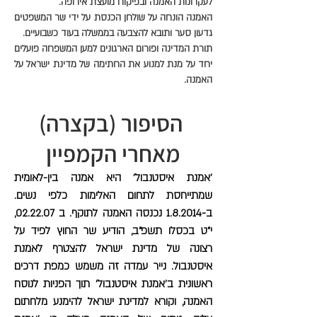
לעקרונות האמנה ובפיקוח מועצת אירופה.
האמנה הונחה על שולחן הכנסת על ידי שר המשפטים
גדעון סער ותובא להצבעה בממשלה בעוד כשבועיים.
תורת המדינה ופורום הארגונים למען המשפחה פועלים
יחד על מנת למנוע את החתימה של מדינת ישראל על
האמנה.
הסיפור (בקצרה)
מאחרי הקמפיין
'אמנת איסטנבול' היא אמנה בין-לאומית
שמתייחסת לתחום האלימות כלפי נשים.
ב-1.8.2014 נכנסה האמנה לתוקף. ב 02.22.07,
י"ט בכסלו תשפ"ב, הודיע שר החוץ לפיד על
רצונה של מדינת ישראל להצטרף לאמנת
איסטנבול. נייר עמדה זה משמש כמפת דרכים
ראשונית ב'אמנת איסטנבול' תוך הפניות לנוסח
האמנה, וקורא למדינת ישראל להימנע מלחתום